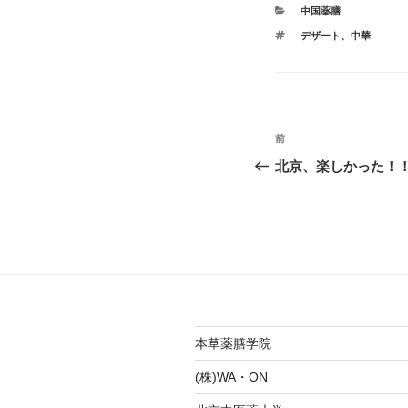
カ
中国薬膳
テ
タ
デザート
、
中華
ゴ
グ
リ
ー
投
前
前
稿
の
北京、楽しかった！
投
ナ
稿
ビ
ゲ
ー
シ
本草薬膳学院
ョ
(株)WA・ON
ン