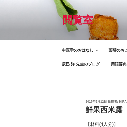
コ
ン
テ
閲覧室
ン
ツ
へ
ス
中医学のおはなし
薬膳のお
キ
ッ
辰巳 洋 先生のブログ
用語辞典
プ
投
2017年6月12日
投稿者:
HIR
稿
鮮果西米露
日:
【材料(4人分)】