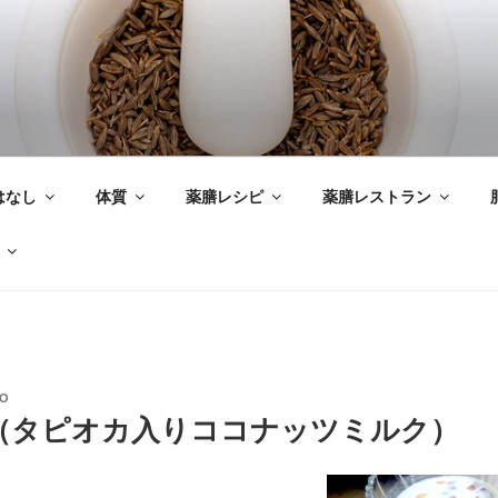
はなし
体質
薬膳レシピ
薬膳レストラン
AO
（タピオカ入りココナッツミルク）