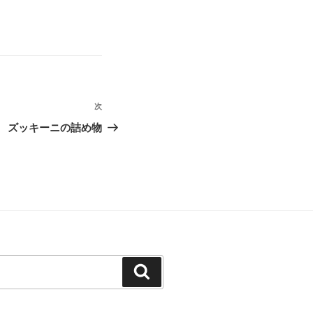
次
次
の
ズッキーニの詰め物
投
稿
検
索